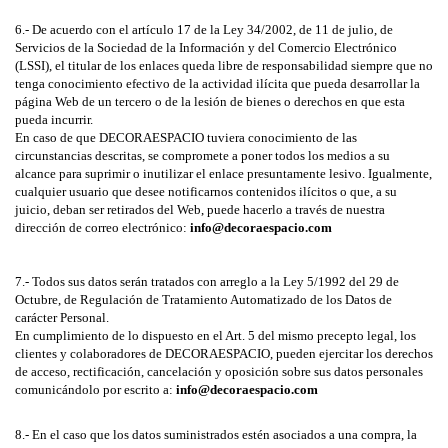
6.- De acuerdo con el artículo 17 de la Ley 34/2002, de 11 de julio, de
Servicios de la Sociedad de la Información y del Comercio Electrónico
(LSSI), el titular de los enlaces queda libre de responsabilidad siempre que no
tenga conocimiento efectivo de la actividad ilícita que pueda desarrollar la
página Web de un tercero o de la lesión de bienes o derechos en que esta
pueda incurrir.
En caso de que
DECORAESPACIO
tuviera conocimiento de las
circunstancias descritas, se compromete a poner todos los medios a su
alcance para suprimir o inutilizar el enlace presuntamente lesivo. Igualmente,
cualquier usuario que desee notificarnos contenidos ilícitos o que, a su
juicio, deban ser retirados del Web, puede hacerlo a través de nuestra
dirección de correo electrónico:
info@decoraespacio.com
7.- Todos sus datos serán tratados con arreglo a la Ley 5/1992 del 29 de
Octubre, de Regulación de Tratamiento Automatizado de los Datos de
carácter Personal.
En cumplimiento de lo dispuesto en el Art. 5 del mismo precepto legal, los
clientes y colaboradores de
DECORAESPACIO
, pueden ejercitar los derechos
de acceso, rectificación, cancelación y oposición sobre sus datos personales
comunicándolo por escrito a:
info@decoraespacio.com
8.- En el caso que los datos suministrados estén asociados a una compra, la