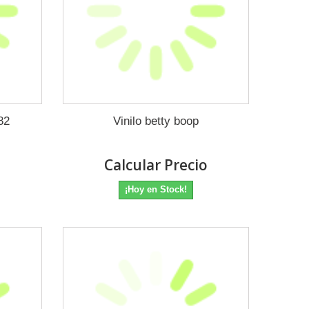
82
Vinilo betty boop
o
Calcular Precio
¡Hoy en Stock!