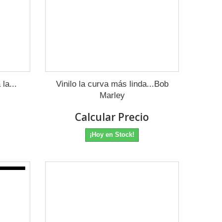
la...
Vinilo la curva más linda...Bob
Marley
o
Calcular Precio
¡Hoy en Stock!