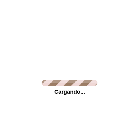
Vinilo Glaseado
Vinilo Micro-preforado
Lona
Papel Fotográfico
Información
Cargando...