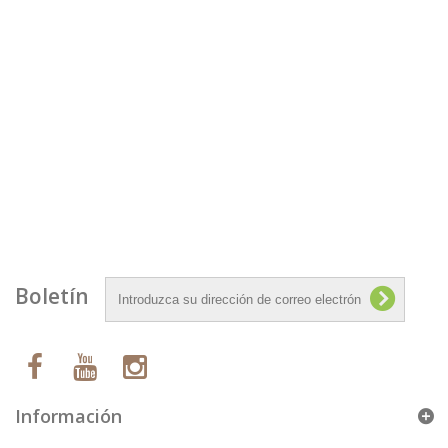
5
Unidades:
Unidades
0 €
6
Añadir:
I.V.A. incluído
Comprar
Boletín
Información