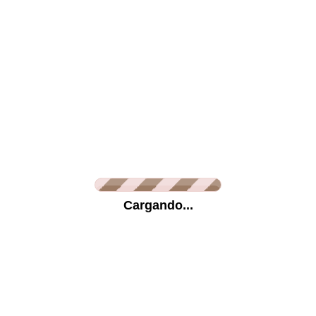
Lienzo
Metracrilato
Vinilo Glaseado
Vini
Información
Cargando...