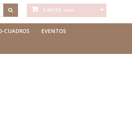
Carrito
vacío
O-CUADROS
EVENTOS