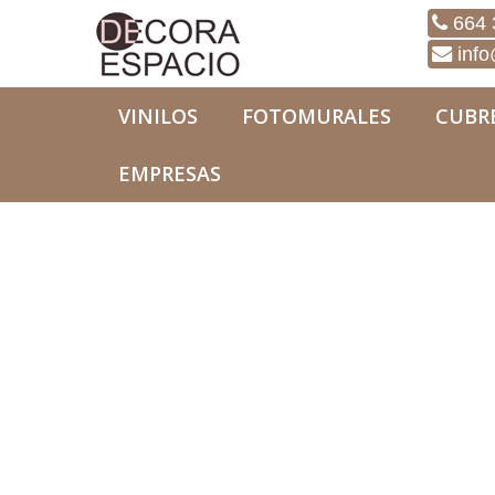
664 
info
VINILOS
FOTOMURALES
CUBR
EMPRESAS
Fotomurales
Naturaleza
Fotomural Natural