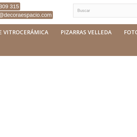
309 315
@decoraespacio.com
E VITROCERÁMICA
PIZARRAS VELLEDA
FOT
eza Luz en el Bosque