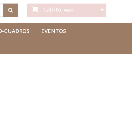
Carrito
vacío
O-CUADROS
EVENTOS