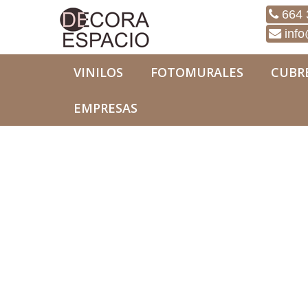
664 
info
VINILOS
FOTOMURALES
CUBR
EMPRESAS
Fotomurales
Naturaleza
Fotomural Natural