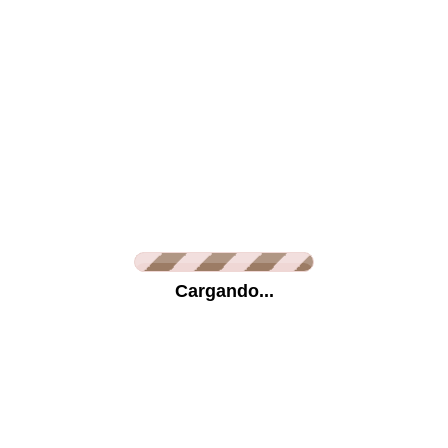
Lienzo
Metracrilato
Vinilo Glaseado
Vini
Información
Cargando...