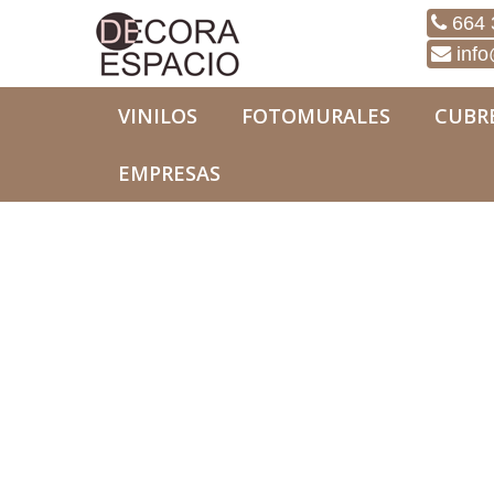
664 
info
VINILOS
FOTOMURALES
CUBR
EMPRESAS
Fotomurales
Naturaleza
Fotomural Natural