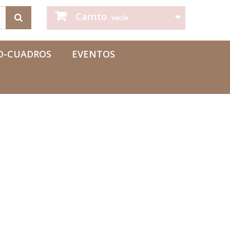
Carrito
vacío
O-CUADROS
EVENTOS