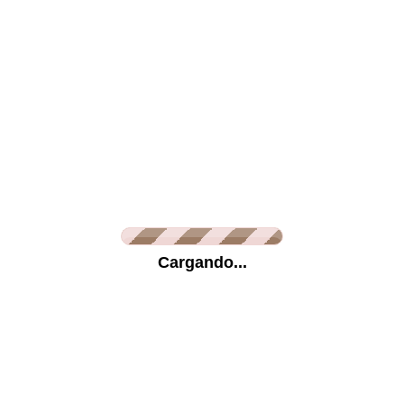
Lienzo
Metracrilato
Vinilo Glaseado
Vini
Información
Cargando...