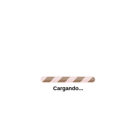
Lienzo
Metracrilato
Vinilo Glaseado
Vini
Información
Cargando...