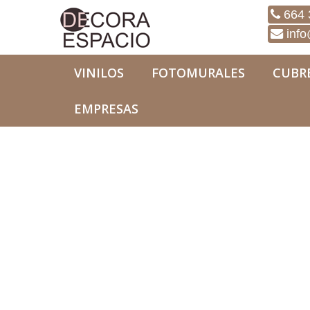
664 
info
VINILOS
FOTOMURALES
CUBR
EMPRESAS
Fotomurales
Naturaleza
Fotomural Natural