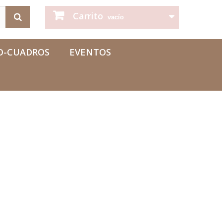
Carrito
vacío
O-CUADROS
EVENTOS