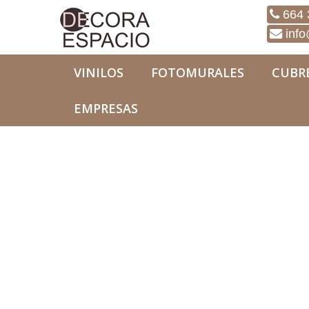
664 
info
VINILOS
FOTOMURALES
CUBR
EMPRESAS
Fotomurales
Originales
Fotomural Original