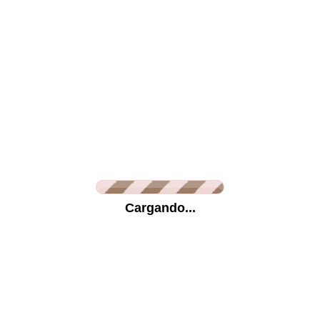
Lienzo
Metracrilato
Vinilo Glaseado
Vini
Información
Cargando...