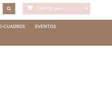
Carrito
vacío
O-CUADROS
EVENTOS