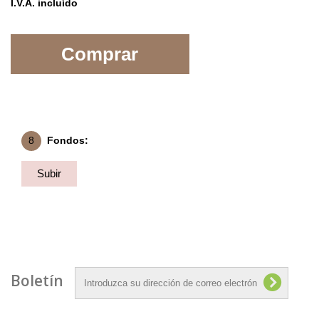
I.V.A. incluído
Comprar
8
Fondos:
Subir
Fondo
Boletín