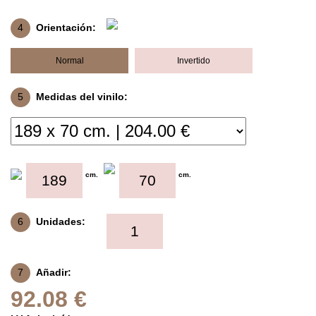
4
Orientación:
Normal
Invertido
5
Medidas del vinilo:
cm.
cm.
6
Unidades:
7
Añadir:
92.08 €