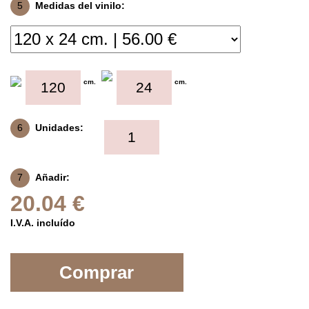
5
Medidas del vinilo:
cm.
cm.
6
Unidades:
7
Añadir:
20.04 €
I.V.A. incluído
Comprar