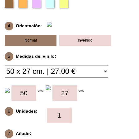
4
Orientación:
Normal
Invertido
5
Medidas del vinilo:
cm.
cm.
6
Unidades:
7
Añadir: