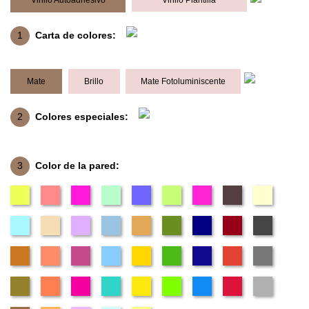
Vinilo Autoadhesivo
Vinilo Plantilla
1
Carta de colores:
Mate
Brillo
Mate Fotoluminiscente
2
Colores especiales:
3
Color de la pared: