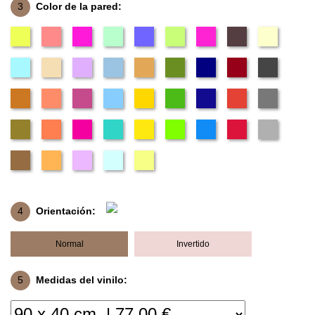
3
Color de la pared:
4
Orientación:
Normal
Invertido
5
Medidas del vinilo: