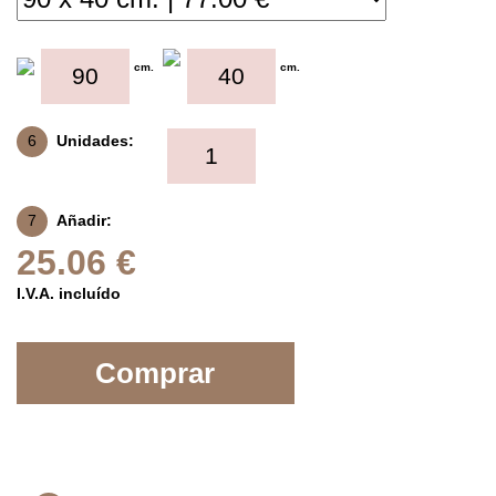
cm.
cm.
6
Unidades:
7
Añadir:
25.06 €
I.V.A. incluído
Comprar