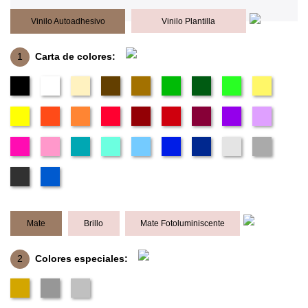
Vinilo Autoadhesivo
Vinilo Plantilla
1
Carta de colores:
Mate
Brillo
Mate Fotoluminiscente
2
Colores especiales: