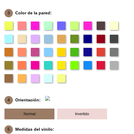
3
Color de la pared:
4
Orientación:
Normal
Invertido
5
Medidas del vinilo: