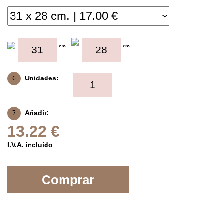
cm.
cm.
6
Unidades:
7
Añadir:
13.22 €
I.V.A. incluído
Comprar