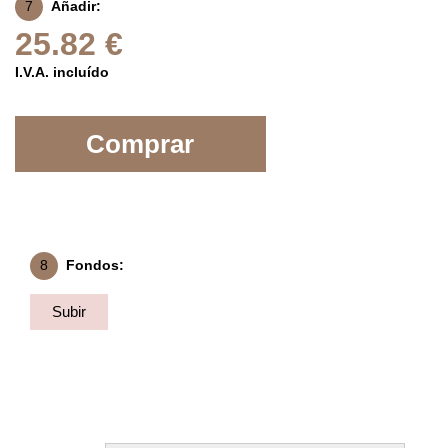
7
Añadir:
25.82 €
I.V.A. incluído
Comprar
8
Fondos:
Subir
Fondo