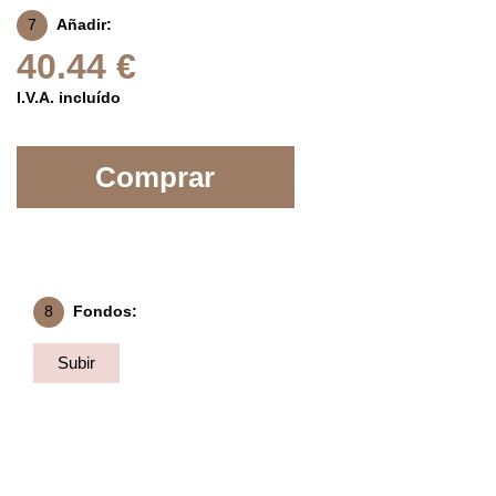
7
Añadir:
40.44 €
I.V.A. incluído
Comprar
8
Fondos:
Subir
Fondo