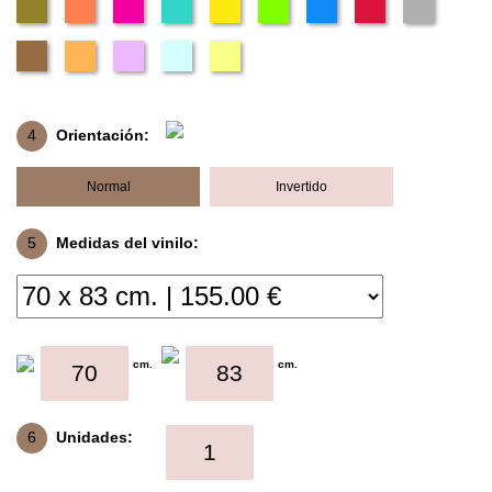
4
Orientación:
Normal
Invertido
5
Medidas del vinilo:
cm.
cm.
6
Unidades: