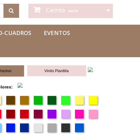
Carrito
vacío
O-CUADROS
EVENTOS
dhesivo
Vinilo Plantilla
olores: