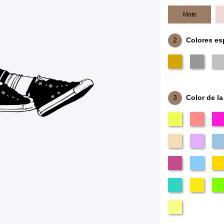
Mate
2
Colores es
3
Color de la