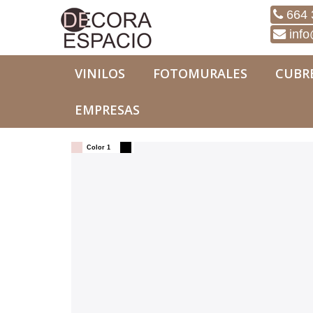
664 
info
VINILOS
FOTOMURALES
CUBR
EMPRESAS
Vinilos
Originales
Vinilo leggings zapas ne
Color 1