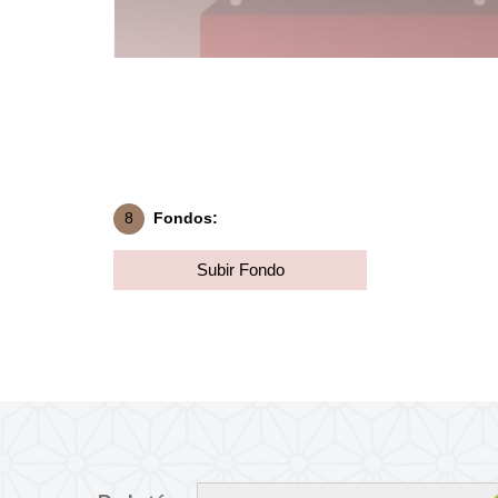
8
Fondos:
Subir Fondo