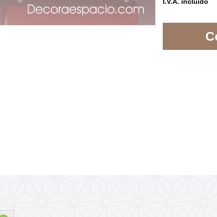
I.V.A. incluído
C