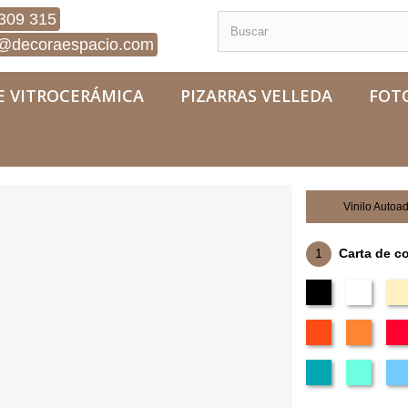
309 315
@decoraespacio.com
E VITROCERÁMICA
PIZARRAS VELLEDA
FOT
gras
Vinilo Autoa
1
Carta de c