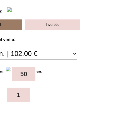
n:
l
Invertido
 vinilo:
cm.
cm.