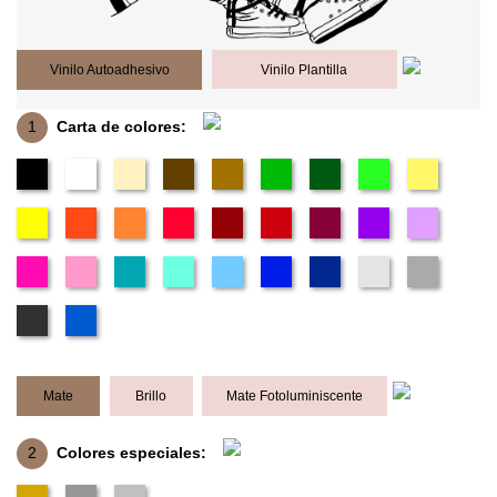
Vinilo Autoadhesivo
Vinilo Plantilla
1
Carta de colores:
Mate
Brillo
Mate Fotoluminiscente
2
Colores especiales: