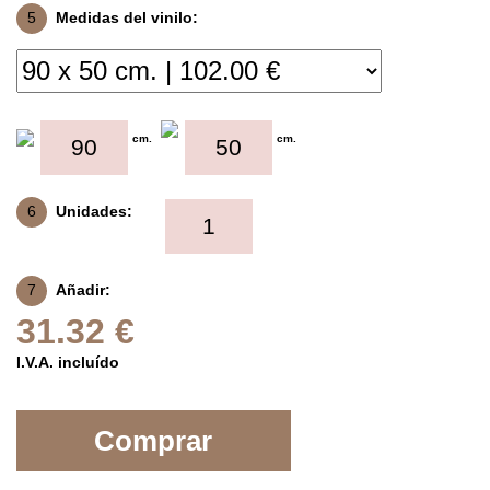
5
Medidas del vinilo:
cm.
cm.
6
Unidades:
7
Añadir:
31.32 €
I.V.A. incluído
Comprar