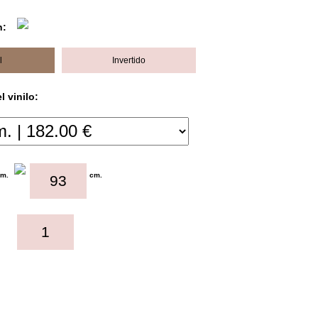
n:
l
Invertido
 vinilo:
cm.
cm.