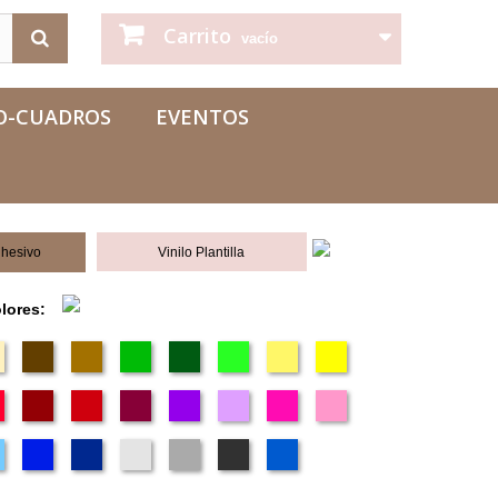
Carrito
vacío
O-CUADROS
EVENTOS
dhesivo
Vinilo Plantilla
olores: