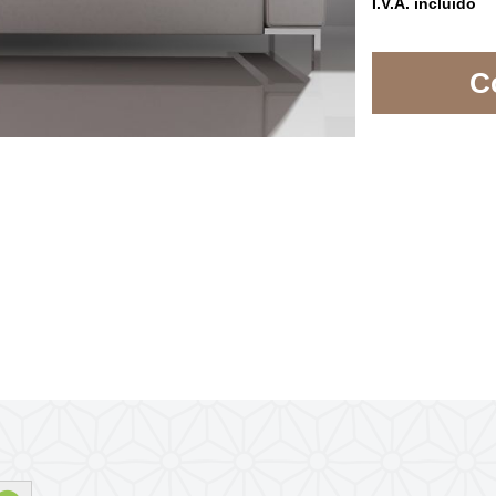
I.V.A. incluído
C