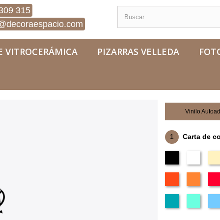
309 315
@decoraespacio.com
E VITROCERÁMICA
PIZARRAS VELLEDA
FOT
Vinilo Autoa
1
Carta de c