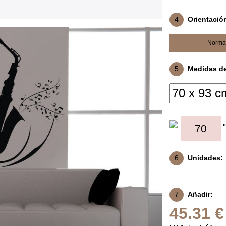
4
Orientació
Norma
5
Medidas del
6
Unidades:
7
Añadir:
45.31 €