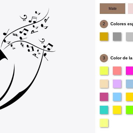
Mate
2
Colores es
3
Color de la