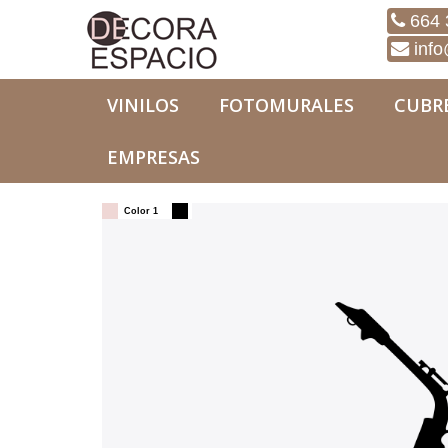
664 
info
VINILOS
FOTOMURALES
CUBR
EMPRESAS
Vinilos
Originales
Vinilo saxofon
Color 1