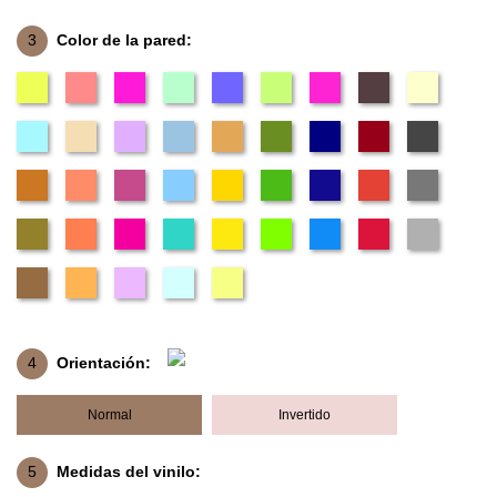
3
Color de la pared:
4
Orientación:
Normal
Invertido
5
Medidas del vinilo: