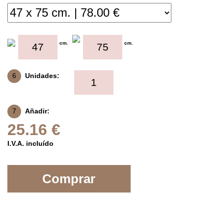
cm.
cm.
6
Unidades:
7
Añadir:
25.16 €
I.V.A. incluído
Comprar