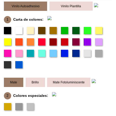
Vinilo Autoadhesivo
Vinilo Plantilla
1
Carta de colores:
Mate
Brillo
Mate Fotoluminiscente
2
Colores especiales: