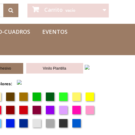
Carrito
vacío
O-CUADROS
EVENTOS
dhesivo
Vinilo Plantilla
olores: