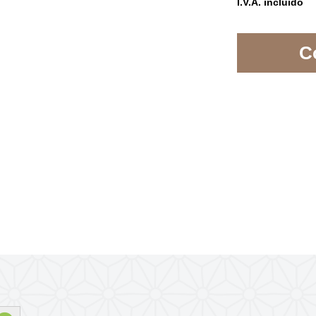
I.V.A. incluído
C