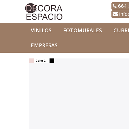
664 
info
VINILOS
FOTOMURALES
CUBR
EMPRESAS
Vinilos
Textos
Vinilo Duerme Dulcemente (i
Color 1