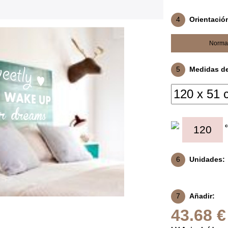
4
Orientació
Norma
5
Medidas del
6
Unidades:
7
Añadir:
43.68 €