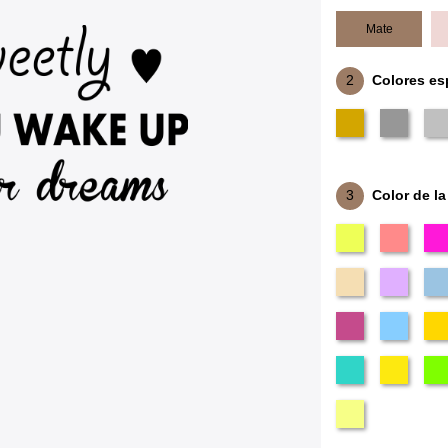
Mate
2
Colores es
3
Color de la