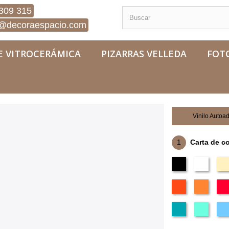
309 315
@decoraespacio.com
E VITROCERÁMICA
PIZARRAS VELLEDA
FOT
ngles)
Vinilo Autoa
1
Carta de c