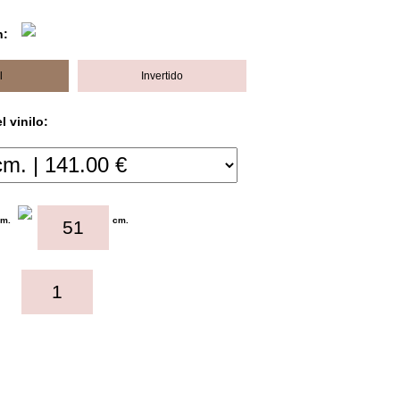
n:
l
Invertido
 vinilo:
cm.
cm.