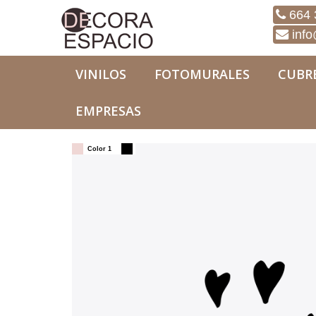
664 
info
VINILOS
FOTOMURALES
CUBR
EMPRESAS
Vinilos
Textos
Vinilo Espejito Espejito
Color 1