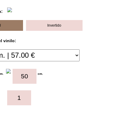
n:
l
Invertido
 vinilo:
cm.
cm.