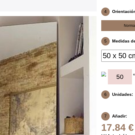
4
Orientació
Norma
5
Medidas del
6
Unidades:
7
Añadir:
17.84 €