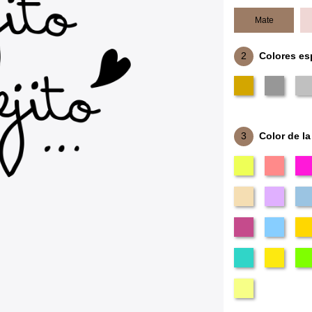
Mate
2
Colores es
3
Color de la