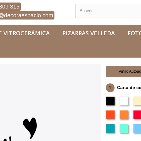
309 315
@decoraespacio.com
E VITROCERÁMICA
PIZARRAS VELLEDA
FOT
Vinilo Autoa
1
Carta de c