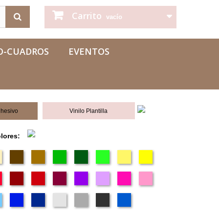
Carrito
vacío
O-CUADROS
EVENTOS
dhesivo
Vinilo Plantilla
olores: