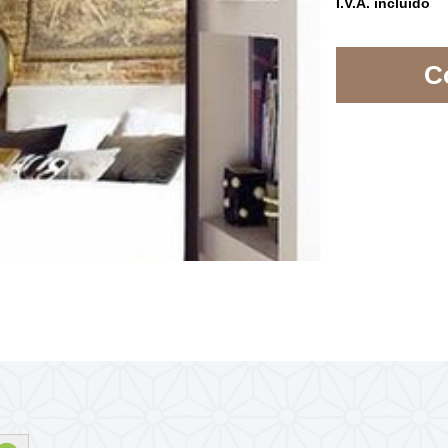
I.V.A. incluído
C