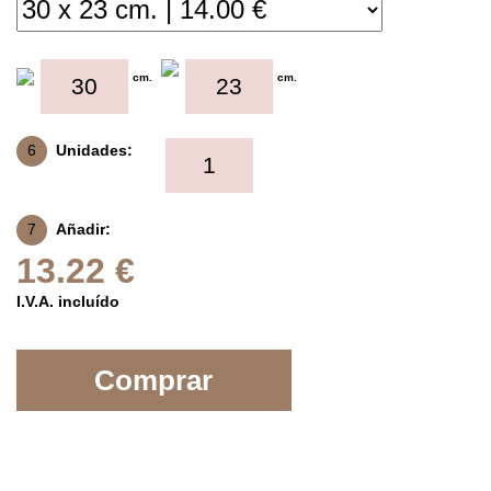
cm.
cm.
6
Unidades:
7
Añadir:
13.22 €
I.V.A. incluído
Comprar