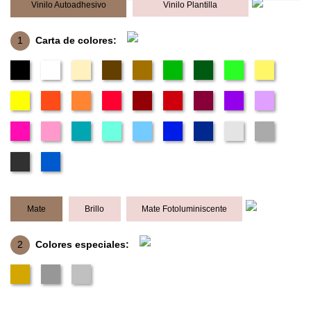
Vinilo Autoadhesivo
Vinilo Plantilla
1
Carta de colores:
Mate
Brillo
Mate Fotoluminiscente
2
Colores especiales: