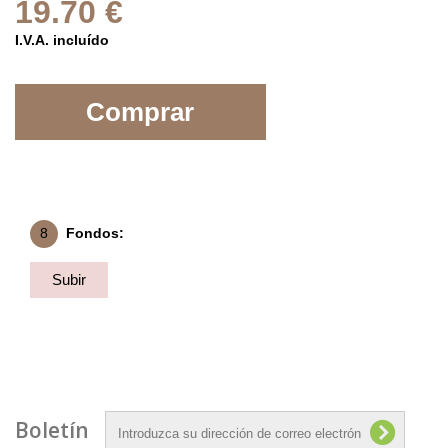
19.70 €
I.V.A. incluído
Comprar
8
Fondos:
Subir
Fondo
Boletín