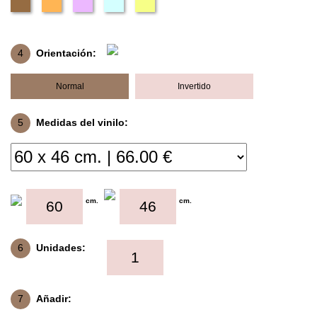
4
Orientación:
Normal
Invertido
5
Medidas del vinilo:
cm.
cm.
6
Unidades:
7
Añadir: