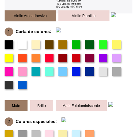
Vinilo Autoadhesivo
Vinilo Plantilla
1
Carta de colores:
Mate
Brillo
Mate Fotoluminiscente
2
Colores especiales: