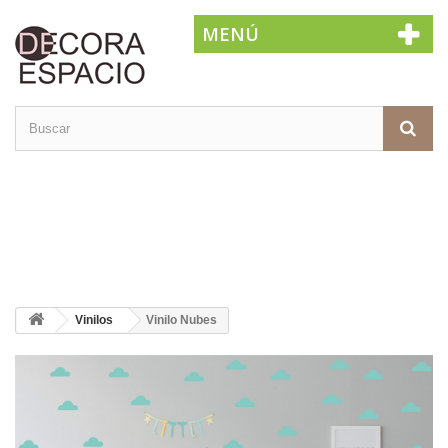
MENÚ
Vinilos
Vinilo Nubes