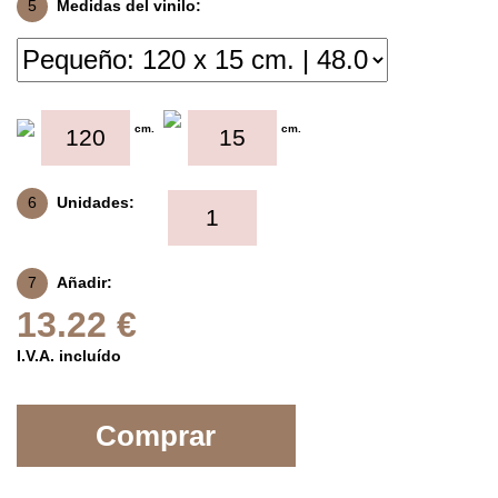
5
Medidas del vinilo:
cm.
cm.
6
Unidades:
7
Añadir:
13.22 €
I.V.A. incluído
Comprar