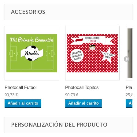
ACCESORIOS
Photocall Futbol
Photocall Topitos
Plann
90,73 €
90,73 €
25,83 
Añadir al carrito
Añadir al carrito
Añad
PERSONALIZACIÓN DEL PRODUCTO