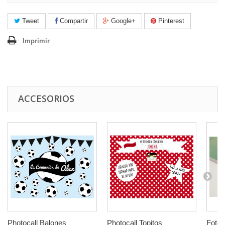
Tweet
Compartir
Google+
Pinterest
Imprimir
ACCESORIOS
Photocall Balones
Photocall Topitos
Foto-